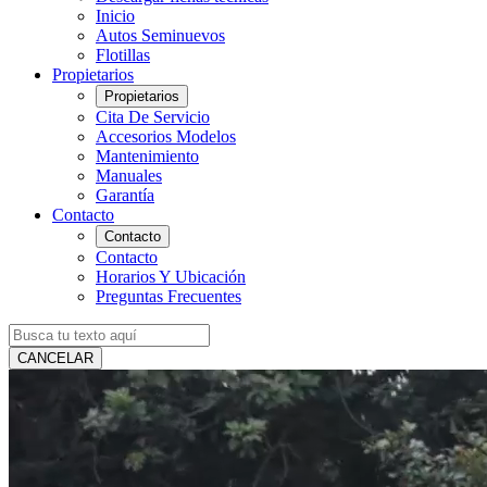
Inicio
Autos Seminuevos
Flotillas
Propietarios
Propietarios
Cita De Servicio
Accesorios Modelos
Mantenimiento
Manuales
Garantía
Contacto
Contacto
Contacto
Horarios Y Ubicación
Preguntas Frecuentes
CANCELAR