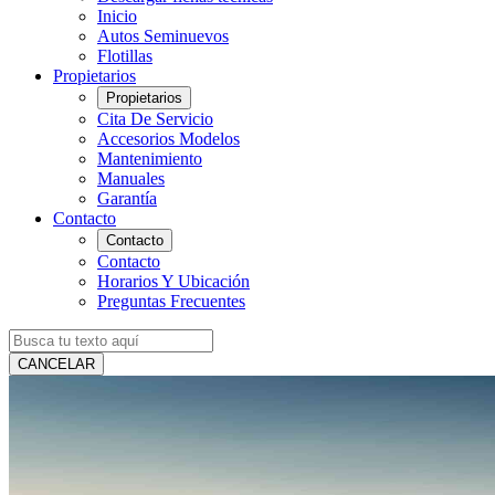
Inicio
Autos Seminuevos
Flotillas
Propietarios
Propietarios
Cita De Servicio
Accesorios Modelos
Mantenimiento
Manuales
Garantía
Contacto
Contacto
Contacto
Horarios Y Ubicación
Preguntas Frecuentes
CANCELAR