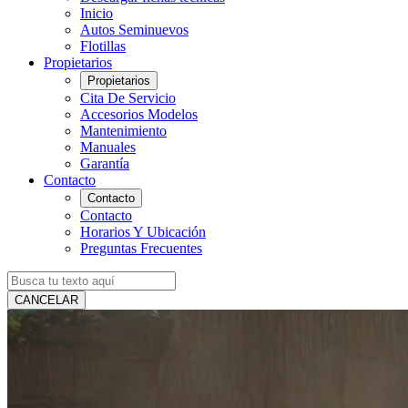
Inicio
Autos Seminuevos
Flotillas
Propietarios
Propietarios
Cita De Servicio
Accesorios Modelos
Mantenimiento
Manuales
Garantía
Contacto
Contacto
Contacto
Horarios Y Ubicación
Preguntas Frecuentes
CANCELAR